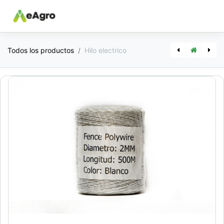
Todos los productos
Hilo electrico
[17264] Manta de Silo
[17205] Hilo de fardo