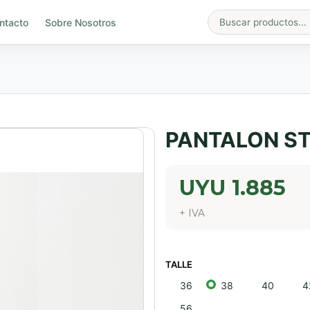
ntacto
Sobre Nosotros
PANTALON ST
UYU
1.885
+ IVA
TALLE
36
38
40
4
56