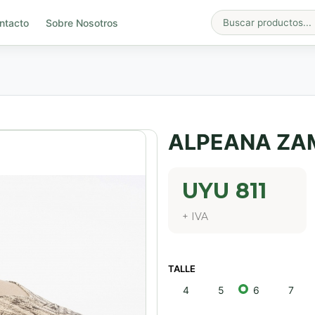
ntacto
Sobre Nosotros
ALPEANA ZA
UYU
811
+ IVA
TALLE
4
5
6
7