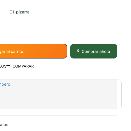
C1-pizarra
ar al carrito
Comprar ahora
EOS
COMPARAR
mpero
gatas