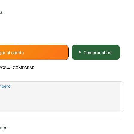
al
ar al carrito
Comprar ahora
EOS
COMPARAR
mpero
ampo