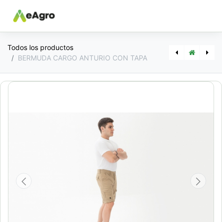
Todos los productos
BERMUDA CARGO ANTURIO CON TAPA
[PA4103] BOTA KINDER
[PA132] CAMISA TRABAJO FLEX