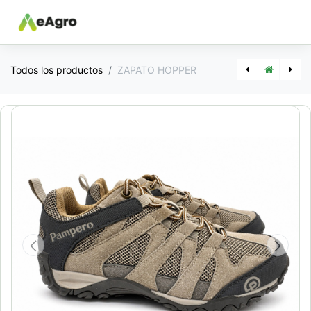
Todos los productos
ZAPATO HOPPER
[PA650] JOGGING FELPA
[PAMON8] MONEDERO VENECIA 404016