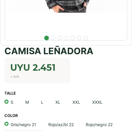
CAMISA LEÑADORA
UYU
2.451
+ IVA
TALLE
S
M
L
XL
XXL
XXXL
COLOR
Gris/negro 21
Rojo/az/bl 22
Rojo/negro 22