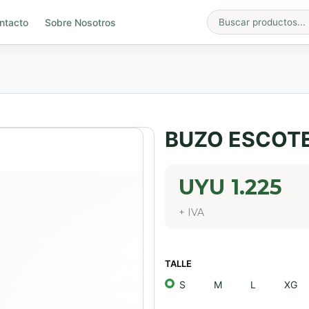
ntacto
Sobre Nosotros
BUZO ESCOTE
UYU
1.225
+ IVA
TALLE
S
M
L
XG