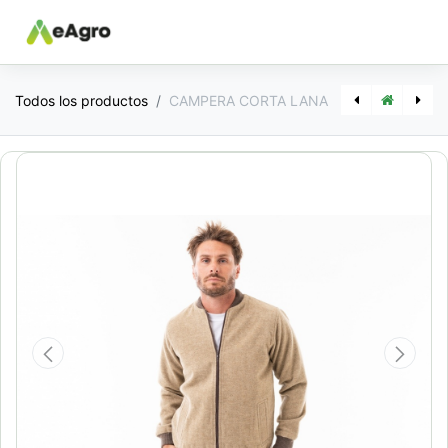
Todos los productos
CAMPERA CORTA LANA
[PA5008] CANGURO LEÑADOR
[PA9204] SOBRETODO LANA (SACON)