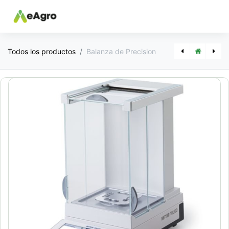
Todos los productos
Balanza de Precision
[1040] Analizadores de Humedad
[1042] Balanza de Bolsones y Pallets