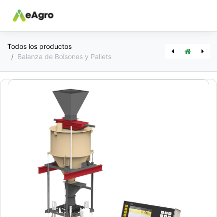
Todos los productos
Balanza de Bolsones y Pallets
[1041] Balanza de Precision
[1043] Balanza Embolsadora