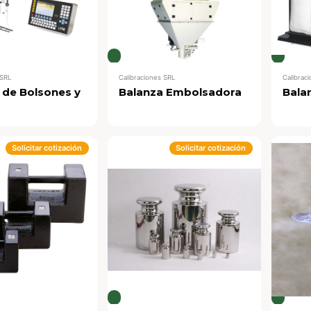
 SRL
Calibraciones SRL
Calibrac
 de Bolsones y
Balanza Embolsadora
Bala
Solicitar cotización
Solicitar cotización