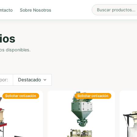
ntacto
Sobre Nosotros
ios
os disponibles.
por:
Destacado
Solicitar cotización
Solicitar cotización