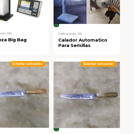
iones SRL
Calibraciones SRL
nza Big Bag
Calador Automatico
Para Semillas
Solicitar cotización
Solicitar cotización