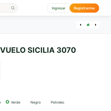
Ingresar
Registrarme
[PAM35] MATERA CLASICA NEOPRENO 9118
[PAM04] MATE ACERO TAPA 3010
VUELO SICILIA 3070
o
Verde
Negro
Petroleo