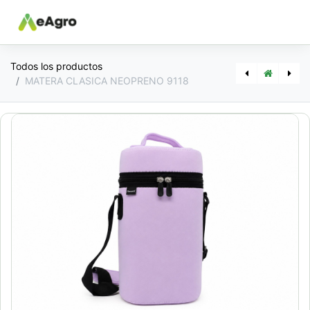
Todos los productos
MATERA CLASICA NEOPRENO 9118
[PAT50] BOTELLA BO402007
[PAM05] MATE ACERO VUELO SICILIA 3070